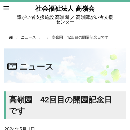
このページの本文へ移動
社会福祉法人 高嶺会
障がい者支援施設 高嶺園 ／ 高嶺障がい者支援
センター
ニュース
高嶺園 42回目の開園記念日です
ニュース
高嶺園 42回目の開園記念日
です
2024年
5月 1日