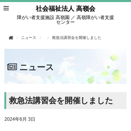
このページの本文へ移動
社会福祉法人 高嶺会
障がい者支援施設 高嶺園 ／ 高嶺障がい者支援
センター
ニュース
救急法講習会を開催しました
ニュース
救急法講習会を開催しました
2024年
6月 3日