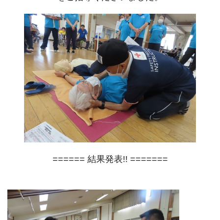
====== 結果発表!! =======