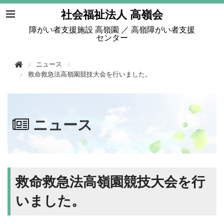
このページの本文へ移動
社会福祉法人 高嶺会
障がい者支援施設 高嶺園 ／ 高嶺障がい者支援
センター
ニュース
救命救急法高嶺園競技大会を行いました。
ニュース
救命救急法高嶺園競技大会を行
いました。