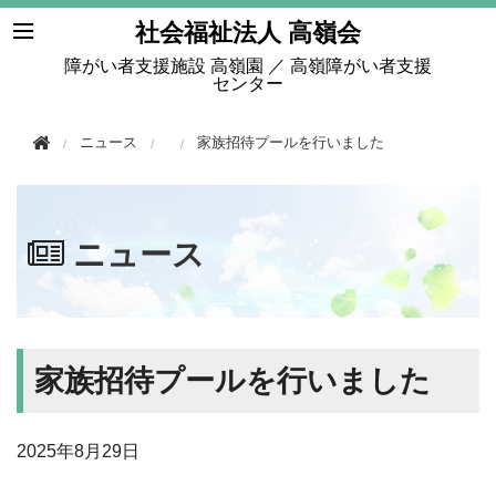
このページの本文へ移動
社会福祉法人 高嶺会
障がい者支援施設 高嶺園 ／ 高嶺障がい者支援
センター
ニュース
家族招待プールを行いました
ニュース
家族招待プールを行いました
2025年
8月29日