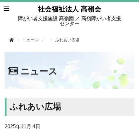
このページの本文へ移動
社会福祉法人 高嶺会
障がい者支援施設 高嶺園 ／ 高嶺障がい者支援
センター
ニュース
ふれあい広場
ニュース
ふれあい広場
2025年
11月 4日