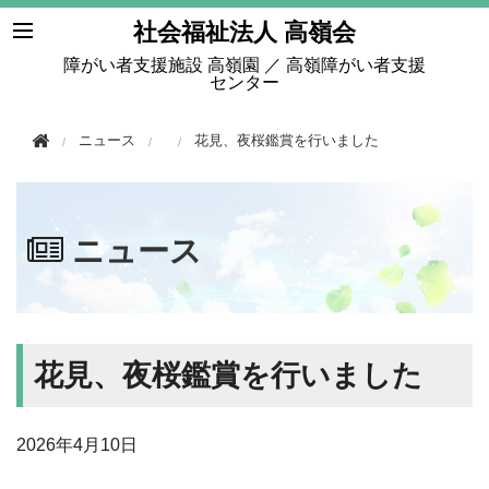
このページの本文へ移動
社会福祉法人 高嶺会
障がい者支援施設 高嶺園 ／ 高嶺障がい者支援
センター
ニュース
花見、夜桜鑑賞を行いました
ニュース
花見、夜桜鑑賞を行いました
2026年
4月10日