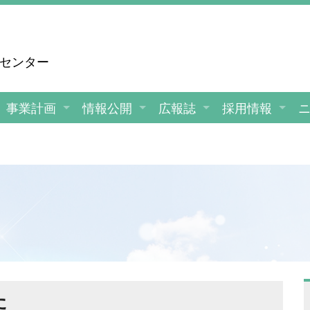
援センター
事業計画
情報公開
広報誌
採用情報
た