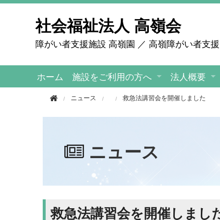
このページの本文へ移動
社会福祉法人 高嶺会
障がい者支援施設 高嶺園 ／ 高嶺障がい者支
ホーム
施設をご利用の方へ
法人概要
ニュース
救急法講習会を開催しました
ニュース
救急法講習会を開催しまし